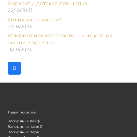
Воркаут и детская площадка
22/10/2023
Отличные новости!
21/10/2023
Комфорт и приватность — концепция
жизни в поселке.
16/10/2023
Наши посёлки:
Загорянка лайф
Загорянка парк 2
Загорянка парк