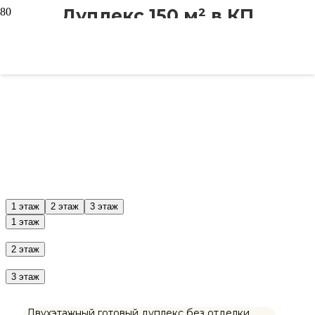
Дуплекс 150 м² в КП
"Загорянка Лайф"
1 этаж
2 этаж
3 этаж
1 этаж
2 этаж
3 этаж
Двухэтажный готовый дуплекс без отделки