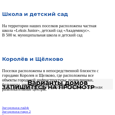
Школа и детский сад
На территории наших поселков расположена частная
школа «Leksis Junior», детский сад «Академикус».
В 500 м. муниципальная школа и детский сад
Королёв и Щёлково
Поселки расположены в непосредственной близости с
городами Королев и Щелково, где расположены все
объекты городской инфраструктуры: поликлиники,
Варианты домов
больницы, школы, детские сады, торговые и
ЗАПИШИТЕСЬ НА ПРОСМОТР
посмотрите другие дома в наших посёлках
развлекательные центры.
Наши посёлки:
Загорянка лайф
Загорянка парк 2