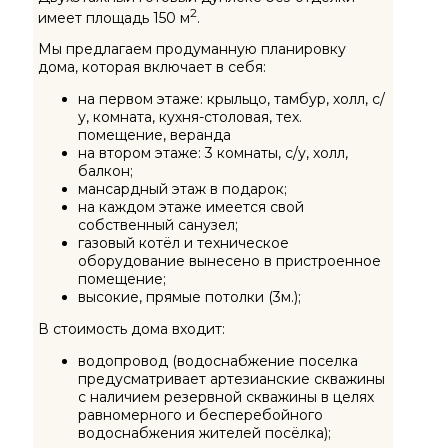
2
имеет площадь 150 м
.
Мы предлагаем продуманную планировку
дома, которая включает в себя:
на первом этаже: крыльцо, тамбур, холл, с/
у, комната, кухня-столовая, тех.
помещение, веранда
на втором этаже: 3 комнаты, с/у, холл,
балкон;
мансардный этаж в подарок;
на каждом этаже имеется свой
собственный санузел;
газовый котёл и техническое
оборудование вынесено в пристроенное
помещение
;
высокие, прямые потолки (3м.);
В стоимость дома входит:
водопровод (водоснабжение поселка
предусматривает артезианские скважины
с наличием резервной скважины в целях
равномерного и бесперебойного
водоснабжения жителей посёлка);