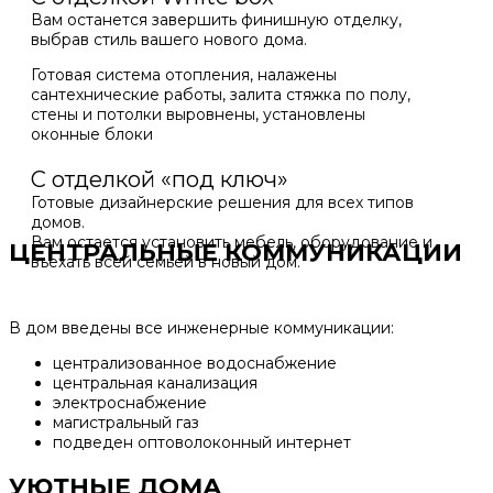
Вам останется завершить финишную отделку,
выбрав стиль вашего нового дома.
Готовая система отопления, налажены
сантехнические работы, залита стяжка по полу,
стены и потолки выровнены, установлены
оконные блоки
С отделкой «под ключ»
Готовые дизайнерские решения для всех типов
домов.
Вам остается установить мебель, оборудование и
ЦЕНТРАЛЬНЫЕ КОММУНИКАЦИИ
въехать всей семьей в новый дом.
В дом введены все инженерные коммуникации:
централизованное водоснабжение
центральная канализация
электроснабжение
магистральный газ
подведен оптоволоконный интернет
УЮТНЫЕ ДОМА