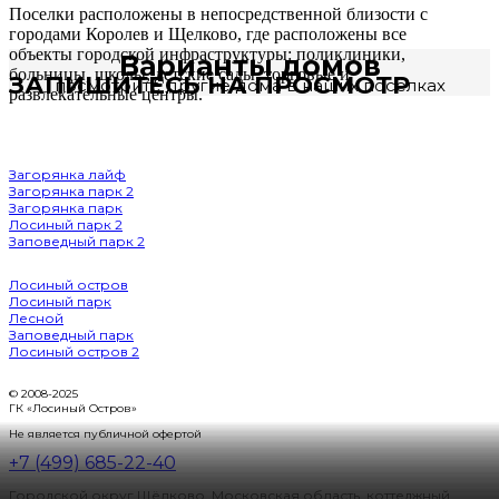
Поселки расположены в непосредственной близости с
городами Королев и Щелково, где расположены все
объекты городской инфраструктуры: поликлиники,
Варианты домов
больницы, школы, детские сады, торговые и
ЗАПИШИТЕСЬ НА ПРОСМОТР
посмотрите другие дома в наших посёлках
развлекательные центры.
Наши посёлки:
Загорянка лайф
Загорянка парк 2
Загорянка парк
Лосиный парк 2
Заповедный парк 2
Лосиный остров
Лосиный парк
Лесной
Заповедный парк
Лосиный остров 2
© 2008-2025
ГК «Лосиный Остров»
Не является публичной офертой
+7 (499) 685-22-40
Городской округ Щёлково, Московская область, коттеджный