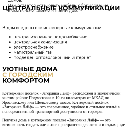
домов.
Вам остается установить мебель, оборудование и
ЦЕНТРАЛЬНЫЕ КОММУНИКАЦИИ
въехать всей семьей в новый дом.
В дом введены все инженерные коммуникации:
централизованное водоснабжение
центральная канализация
электроснабжение
магистральный газ
подведен оптоволоконный интернет
УЮТНЫЕ ДОМА
С ГОРОДСКИМ
КОМФОРТОМ
Коттеджный поселок «Загорянка Лайф» расположен в экологически
чистом районе Подмосковья в 19-ти километрах от МКАД по
Ярославскому или Щелковскому шоссе. Коттеджный посёлок
«Загорянка Лайф» — это современное, удобное и стильное жильё в
непосредственной транспортной доступности от городов.
Покупка дома в коттеджном поселке «Загорянка Лайф» — это
возможность создать идеальное пространство для жизни и отдыха, где